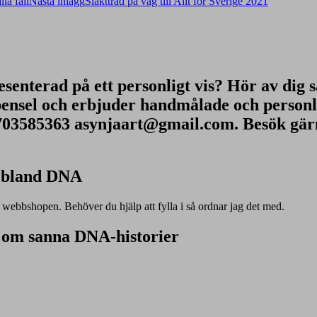
la fall
Nästa inlägg
Släktträd på väg till Allt för Sverige 2021
resenterad på ett personligt vis? Hör av dig s
nsel och erbjuder handmålade och personlig
703585363 asynjaart@gmail.com. Besök gä
h bland DNA
i webbshopen. Behöver du hjälp att fylla i så ordnar jag det med.
 om sanna DNA-historier