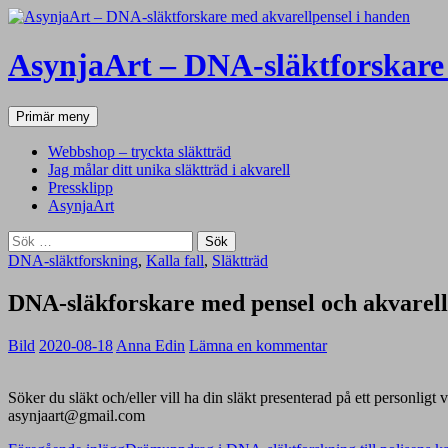
AsynjaArt – DNA-släktforskare 
Sök
Hoppa
Primär meny
till
innehåll
Webbshop – tryckta släktträd
Jag målar ditt unika släktträd i akvarell
Pressklipp
AsynjaArt
Sök
efter:
DNA-släktforskning
,
Kalla fall
,
Släktträd
DNA-släkforskare med pensel och akvarell
Bild
2020-08-18
Anna Edin
Lämna en kommentar
Söker du släkt och/eller vill ha din släkt presenterad på ett personlig
asynjaart@gmail.com