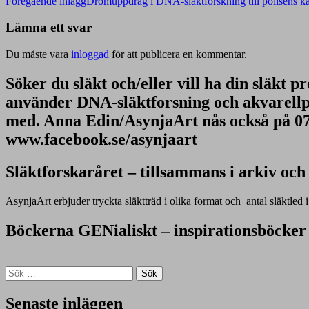
Inläggsnavigering
Föregående inlägg
Drömuppdrag i DNA-släktforskning till polisens kal
Lämna ett svar
Du måste vara
inloggad
för att publicera en kommentar.
Söker du släkt och/eller vill ha din släkt p
använder DNA-släktforsning och akvarellpe
med. Anna Edin/AsynjaArt nås också på 0
www.facebook.se/asynjaart
Släktforskaråret – tillsammans i arkiv oc
AsynjaArt erbjuder tryckta släktträd i olika format och antal släktled 
Böckerna GENialiskt – inspirationsböcker
Sök
efter:
Senaste inläggen