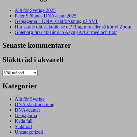
Allt för Sverige 2025
Peter Sjölunds DNA-team 2025
Genjägarna – DNA-släktforskning på SVT
Hur skulle ditt släktträd se ut? Ring mig eller så kör vi Zoom
Göteborg firar 400 år och AsynjaArt är med och firar
Senaste kommentarer
Släktträd i akvarell
Släktträd
i
akvarell
Kategorier
Allt för Sverige
DNA-släktforskning
DNA-teamet
Genjägarna
Kalla fall
Släktträd
Uncategorized