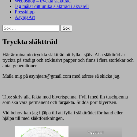
innehåll
Webbshop – tryckta släktträd
Jag målar ditt unika släktträd i akvarell
Pressklipp
AsynjaArt
Sök
efter:
Tryckta släktträd
Här är mina nio tryckta släktträd att fylla i själv. Alla släktträd är
tryckta på stadigt och exklusivt papper och finns i flera storlekar och
antal generationer.
Maila mig på asynjaart@gmail.com med adress så skicka jag.
Tips: skriv alla fakta med blyertspenna. Fyll i med fin tuschpenna
som ska vara permanent och färgäkta. Sudda port blyertsen.
Vid behov kan jag hjälpa till att fylla i släktträdet för hand eller
hjälpa till med släktforskningen.
Yggdrasil