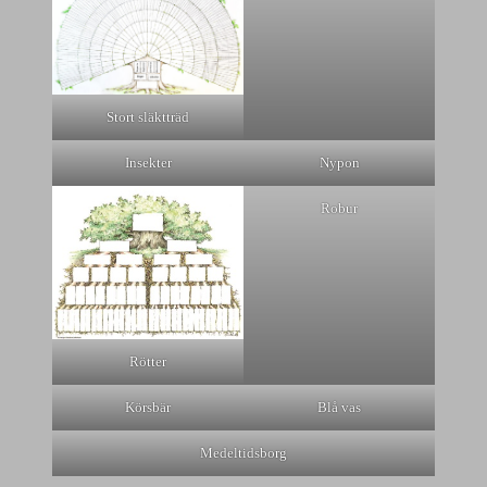
Stort släktträd
Insekter
Nypon
Robur
Rötter
Körsbär
Blå vas
Medeltidsborg