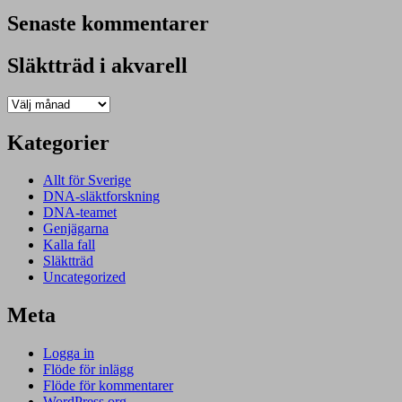
Senaste kommentarer
Släktträd i akvarell
Släktträd
i
akvarell
Kategorier
Allt för Sverige
DNA-släktforskning
DNA-teamet
Genjägarna
Kalla fall
Släktträd
Uncategorized
Meta
Logga in
Flöde för inlägg
Flöde för kommentarer
WordPress.org