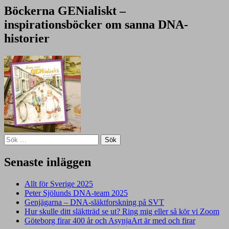
Böckerna GENialiskt –
inspirationsböcker om sanna DNA-
historier
Sök
efter:
Senaste inläggen
Allt för Sverige 2025
Peter Sjölunds DNA-team 2025
Genjägarna – DNA-släktforskning på SVT
Hur skulle ditt släktträd se ut? Ring mig eller så kör vi Zoom
Göteborg firar 400 år och AsynjaArt är med och firar