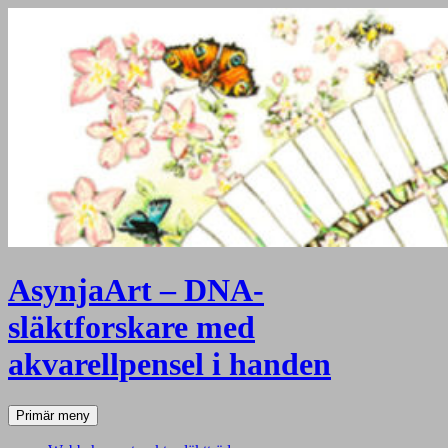
AsynjaArt – DNA-
släktforskare med
akvarellpensel i handen
Sök
Hoppa
Primär meny
till